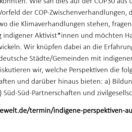
nnten. Wie sah dies auf der COP30 aus un
Vorfeld der COP-Zwischenverhandlungen, d
, wo die Klimaverhandlungen stehen, frage
g indigener Aktivist*innen und möchten H
wickeln. Wir knüpfen dabei an die Erfahru
e deutsche Städte/Gemeinden mit indigen
iskutieren wir, welche Perspektiven die f
ten und darüber hinaus bieten: a) Bildung 
c) Süd-Süd-Partnerschaften und zivilgesells
newelt.de/termin/indigene-perspektiven-a