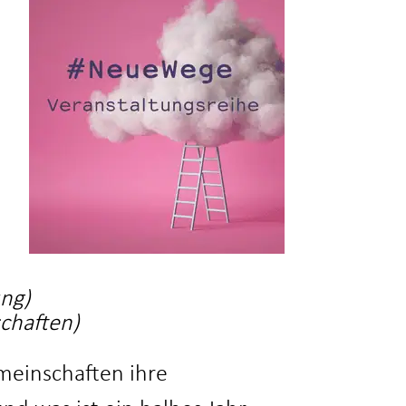
ung)
schaften)
meinschaften ihre