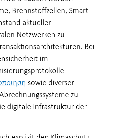
e, Brennstoffzellen, Smart
nstand aktueller
ralen Netzwerken zu
Transaktionsarchitekturen. Bei
nsicherheit im
misierungsprotokolle
τοποιηση
sowie diverser
-Abrechnungssysteme zu
e digitale Infrastruktur der
ch explizit den Klimaschutz.