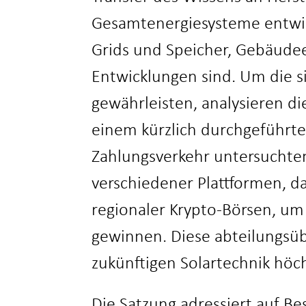
Gesamtenergiesysteme entwic
Grids und Speicher, Gebäudee
Entwicklungen sind. Um die s
gewährleisten, analysieren di
einem kürzlich durchgeführte
Zah
lungsverkeh
r untersuchte
verschiedener Plattformen, d
regionaler Krypto-Börsen, um
gewinnen. Diese abteilungsüber
zukünftigen Solartechnik höch
Die Satzung adressiert auf Be