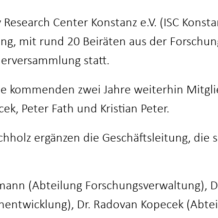
y Research Center Konstanz e.V. (ISC Konst
zung, mit rund 20 Beiräten aus der Forschu
derversammlung statt.
ie kommenden zwei Jahre weiterhin Mitgli
k, Peter Fath und Kristian Peter.
holz ergänzen die Geschäftsleitung, die s
fmann (Abteilung Forschungsverwaltung), Di
enentwicklung), Dr. Radovan Kopecek (Abte